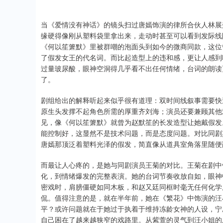
当《爱情没有神话》的镜头扫过唐嫣饰演的律所合伙人林展
缘硬得像刚从塑料袋里拿出来，走动时甚至可以看到发际线
《何以笙箫默》里被群嘲的泡面头到如今的微商同款，这位
了假发女王的代名词。而比起造型上的违和感，更让人感到
过量玻尿酸，眼神空洞得几乎看不出任何情绪，台词的朗读
了。
剧组给出的解释听起来似乎很有道理：双时间线叙事需要快
原生头发撑不起角色所需的厚重齐刘海；演员还要兼顾其他
见，像《何以笙箫默》就曾为赵默笙的长发造型让她戴假发
能控制好，这显然不是技术问题，而是态度问题。对比同剧
唐嫣那顶泛着塑料光泽的假发，简直像从道具室角落里随便
而最让人心疼的，是她与同剧演员王菊的对比。王菊在剧中
化，到情绪爆发的完整表演。她的台词节奏收放自如，眼神
密戏时，肩膀僵硬如同木板，和赵又廷同框时毫无任何化学
侃。值得注意的是，就在半年前，她在《繁花》中饰演的汪
平？或许问题就在于她过于执着于维持冻龄女神的人设，宁
自己困在了越来越狭窄的戏路里。从紫萱的灵气到汪小姐的