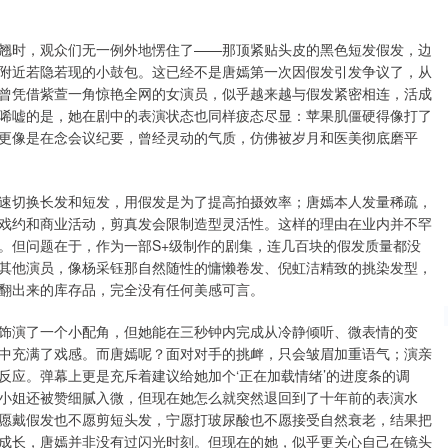
翘时，观众们无一例外地愣住了——那顶紧贴头皮的黑色短发假发，边
附近若隐若现的小鼓包。这已经不是唐嫣第一次因假发引发争议了，从
曾凭借紫萱一角惊艳全网的女演员，似乎越来越与假发紧密相连，活成
唏嘘的是，她在剧中的表演状态也同样疲态尽显：苹果肌僵硬得像打了
更像是在念会议纪要，曾经灵动的气质，仿佛被岁月和医美彻底磨平
速切换长发和短发，用假发是为了提高拍摄效率；唐嫣本人发量稀疏，
戏约和商业活动，剪真发会限制造型灵活性。这样的理由在业内并不罕
。但问题在于，作为一部S+级制作的剧集，连几百块的假发质量都没
其他演员，像杨采钰那自然随性的慵懒卷发、倪虹洁精致的挑染发型，
翻出来的库存品，完全没有任何美感可言。
饰演了一个小配角，但她能在三秒钟内完成从冷静倾听、微表情的变
中充满了戏感。而唐嫣呢？面对对手的挑衅，只会皱眉加重语气；演亲
反应。弹幕上更是充斥着建议给她加个‘正在加载情绪’的进度条的调
小姐还被赞细腻入微，但现在她怎么就突然退回到了十年前的表演水
愿戴假发也不愿剪短头发，宁愿打玻尿酸也不愿接受自然衰老，结果把
成长，唐嫣并非没有过闪光时刻。但现在的她，似乎更关心自己在镜头