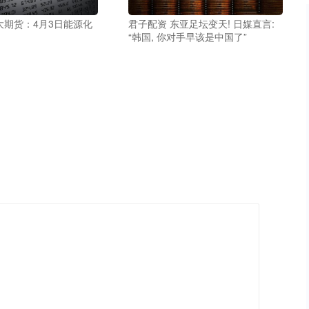
大期货：4月3日能源化
君子配资 东亚足坛变天! 日媒直言:
“韩国, 你对手早该是中国了”