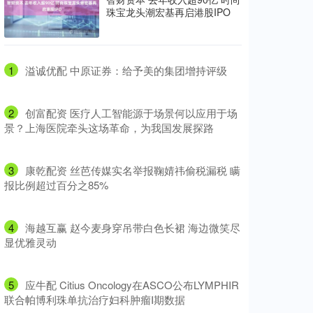
珠宝龙头潮宏基再启港股IPO
1
​溢诚优配 中原证券：给予美的集团增持评级
2
​创富配资 医疗人工智能源于场景何以应用于场
景？上海医院牵头这场革命，为我国发展探路
3
​康乾配资 丝芭传媒实名举报鞠婧祎偷税漏税 瞒
报比例超过百分之85%
4
​海越互赢 赵今麦身穿吊带白色长裙 海边微笑尽
显优雅灵动
5
​应牛配 Citius Oncology在ASCO公布LYMPHIR
联合帕博利珠单抗治疗妇科肿瘤I期数据