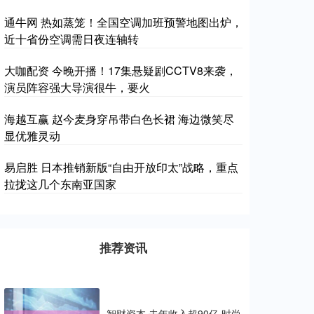
通牛网 热如蒸笼！全国空调加班预警地图出炉，
近十省份空调需日夜连轴转
大咖配资 今晚开播！17集悬疑剧CCTV8来袭，
演员阵容强大导演很牛，要火
海越互赢 赵今麦身穿吊带白色长裙 海边微笑尽
显优雅灵动
易启胜 日本推销新版“自由开放印太”战略，重点
拉拢这几个东南亚国家
推荐资讯
智财资本 去年收入超90亿 时尚