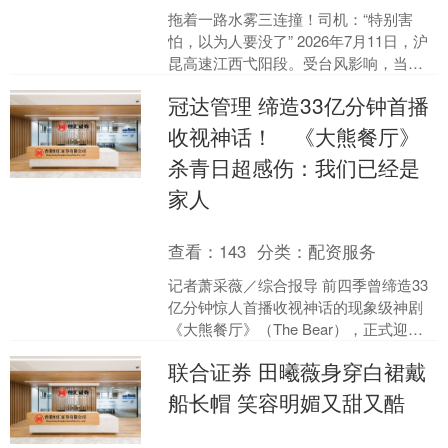
拖着一路水雾三连撞！司机：“特别害
怕，以为人要没了” 2026年7月11日，沪
昆高速江西弋阳段。受台风影响，当地
正下着大雨，黄某驾车在第三车道行驶
冠达管理 缔造33亿分钟首播
时，车辆突然打....
收视神话！ 《大熊餐厅》
杀青日超感伤：我们已经是
家人
查看：
143
分类：
配资服务
记者萧采薇／综合报导 前四季曾缔造33
亿分钟惊人首播收视神话的现象级神剧
《大熊餐厅》（The Bear），正式迎来
命运的终极篇章！由FX制作的第五季已
联合证券 田曦薇身穿白裙戴
于Disn....
船长帽 笑容明媚又甜又酷