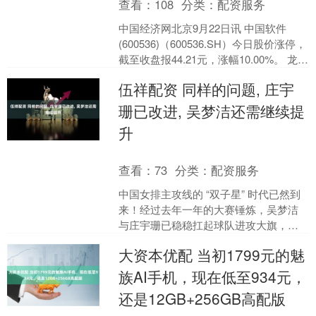
查看：
108
分类：
配资服务
中国经济网北京9月22日讯 中国软件
(600536)（600536.SH）今日股价涨停，
截至收盘报44.21元，涨幅10.00%。 龙虎
榜数据显示，买入中国软件....
伍祥配资 同样的问题, 庄宇
珊已改进, 吴梦洁还需继续提
升
查看：
73
分类：
配资服务
中国女排主攻线的 “双子星” 时代已然到
来！经过去年一年的大赛锤炼，吴梦洁
与庄宇珊已稳稳扛起球队进攻大旗，被
球迷寄予未来几年顶起主攻线一片天的
大资本优配 当初1799元的魅
厚望。可面对 “关....
族AI手机，现在低至934元，
还是12GB+256GB高配版