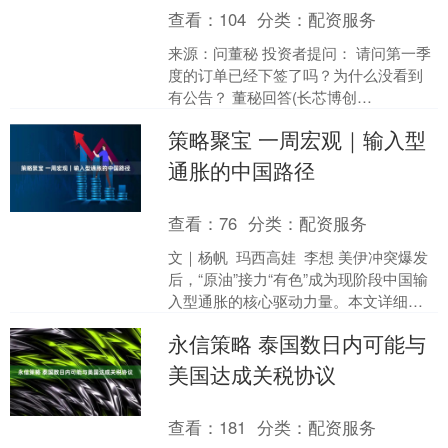
查看：
104
分类：
配资服务
来源：问董秘 投资者提问： 请问第一季
度的订单已经下签了吗？为什么没看到
有公告？ 董秘回答(长芯博创
SZ300548)： 感谢您对公司的关注！公
策略聚宝 一周宏观｜输入型
司客户及订单信息....
通胀的中国路径
查看：
76
分类：
配资服务
文｜杨帆 玛西高娃 李想 美伊冲突爆发
后，“原油”接力“有色”成为现阶段中国输
入型通胀的核心驱动力量。本文详细复
盘了过去20年中国经历的三轮典型的输
永信策略 泰国数日内可能与
入型通胀....
美国达成关税协议
查看：
181
分类：
配资服务