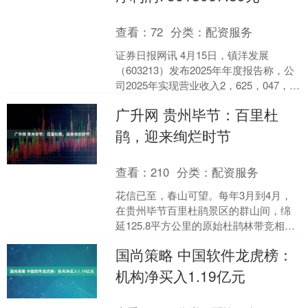
查看：
72
分类：
配资服务
证券日报网讯 4月15日，镇洋发展
（603213）发布2025年年度报告称，公
司2025年实现营业收入2，625，047，
328.00元，同比下降9.45%；归....
广升网 贵州毕节：百里杜
鹃，迎来绚烂时节
查看：
210
分类：
配资服务
花信已至，春山可望。每年3月到4月，
在贵州毕节百里杜鹃景区的群山间，绵
延125.8平方公里的原始杜鹃林带竞相绽
放，迎来一年中最绚烂的时节。 马缨红
国尚策略 中国软件龙虎榜：
得像火，露珠白....
机构净买入1.19亿元