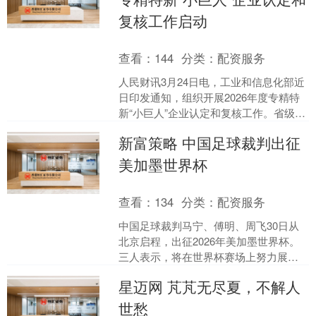
复核工作启动
查看：
144
分类：
配资服务
人民财讯3月24日电，工业和信息化部近
日印发通知，组织开展2026年度专精特
新“小巨人”企业认定和复核工作。省级专
精特新中小企业可提出第八批专精特
新富策略 中国足球裁判出征
新“小巨人”企....
美加墨世界杯
查看：
134
分类：
配资服务
中国足球裁判马宁、傅明、周飞30日从
北京启程，出征2026年美加墨世界杯。
三人表示，将在世界杯赛场上努力展现
中国裁判的风采，并把从世界杯上学到
星迈网 芃芃无尽夏，不解人
的先进理念和经验带....
世愁