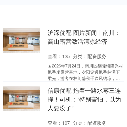
沪深优配 图片新闻｜南川：
高山露营激活清凉经济
查看：
125
分类：
配资服务
▲2026年7月24日，南川区德隆镇隆兴村
枫香崖露营基地，夕阳穿透枫香林洒下
柔光，游客在林间荡秋千吹风纳凉，邂
逅山间温柔黄昏（无人机照片）。特约
信康优配 拖着一路水雾三连
摄影 罗川 连日....
撞！司机：“特别害怕，以为
人要没了”
查看：
107
分类：
配资服务