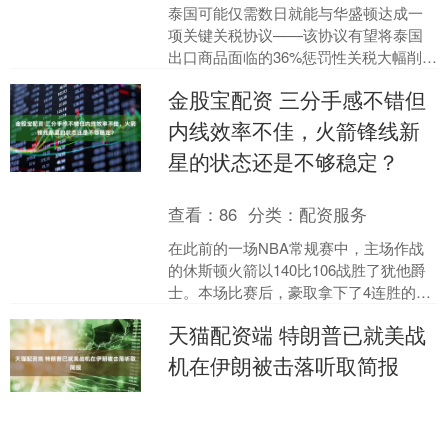
泰国可能仅需数日就能与华盛顿达成一
项关键关税协议——该协议有望将泰国
出口商品面临的36%惩罚性关税大幅削
减。 领衔谈判的财政部长披猜·春哈维拉
金股宝配资 三分手感不错但
（Pichai C....
内线效率不佳，火箭锋线新
星的状态还是不够稳定？
查看：
86
分类：
配资服务
在此前的一场NBA常规赛中，主场作战
的休斯顿火箭以140比106战胜了犹他爵
士。本场比赛后，豪取拿下了4连胜的火
箭的战绩提升到了47胜29负，继续排名
天猫配资端 特朗普已就美战
西部第5位....
机在伊朗被击落听取简报
查看：
208
分类：
配资服务