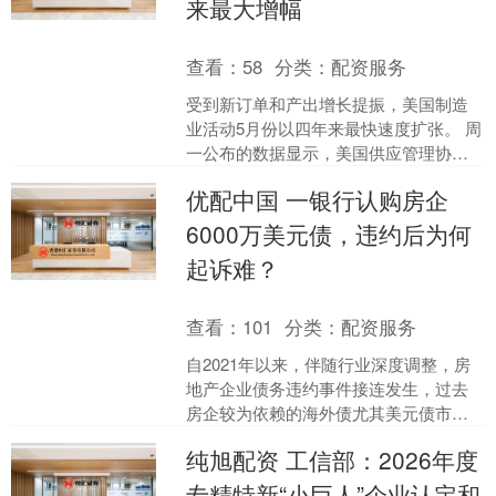
来最大增幅
查看：
58
分类：
配资服务
受到新订单和产出增长提振，美国制造
业活动5月份以四年来最快速度扩张。 周
一公布的数据显示，美国供应管理协会
的制造业指数上升1.3点，至54。该数据
优配中国 一银行认购房企
高于50表明增....
6000万美元债，违约后为何
起诉难？
查看：
101
分类：
配资服务
自2021年以来，伴随行业深度调整，房
地产企业债务违约事件接连发生，过去
房企较为依赖的海外债尤其美元债市场
是重点领域。近日，上海金融法院审结
纯旭配资 工信部：2026年度
一起某中资地产企业（....
专精特新“小巨人”企业认定和