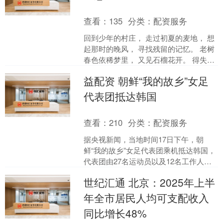
查看：
135
分类：
配资服务
回到少年的村庄， 走过初夏的麦地， 想
起那时的晚风， 寻找残留的记忆。 老树
春色依稀梦里， 又见石榴花开。 得失不
必在意， 去的总会再来。 老树 村前小河
益配资 朝鲜“我的故乡”女足
流水....
代表团抵达韩国
查看：
210
分类：
配资服务
据央视新闻，当地时间17日下午，朝
鲜“我的故乡”女足代表团乘机抵达韩国，
代表团由27名运动员以及12名工作人员
组成。这是继2014年仁川亚运会之后，
世纪汇通 北京：2025年上半
朝鲜女子足球....
年全市居民人均可支配收入
同比增长48%