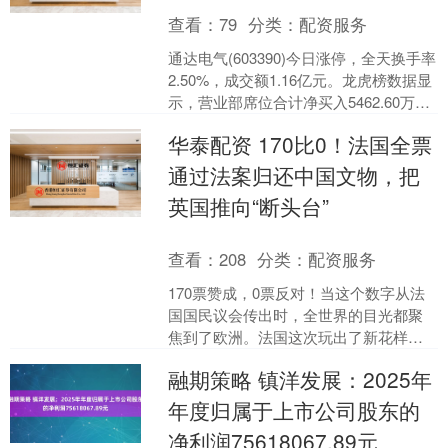
查看：
79
分类：
配资服务
通达电气(603390)今日涨停，全天换手率
2.50%，成交额1.16亿元。龙虎榜数据显
示，营业部席位合计净买入5462.60万
元。 上交所公开信息显示，当日该....
华泰配资 170比0！法国全票
通过法案归还中国文物，把
英国推向“断头台”
查看：
208
分类：
配资服务
170票赞成，0票反对！当这个数字从法
国国民议会传出时，全世界的目光都聚
焦到了欧洲。法国这次玩出了新花样，
也彻底把英国推向了舆论的断头台。 当
融期策略 镇洋发展：2025年
地时间4月13日，....
年度归属于上市公司股东的
净利润75618067.89元