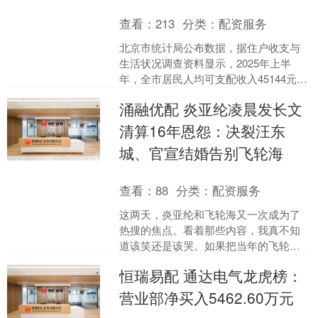
查看：
213
分类：
配资服务
北京市统计局公布数据，据住户收支与
生活状况调查资料显示，2025年上半
年，全市居民人均可支配收入45144元，
同比名义增长4.8%，扣除价格因素实际
涌融优配 炎亚纶凌晨发长文
增长5.1%....
清算16年恩怨：决裂汪东
城、官宣结婚告别飞轮海
查看：
88
分类：
配资服务
这两天，炎亚纶和飞轮海又一次成为了
热搜的焦点。看着那些内容，我真不知
道该笑还是该哭。如果把当年的飞轮海
当作一段娱乐八卦来看，确实带着几分
恒瑞易配 通达电气龙虎榜：
喜感和怀旧的趣味；可时间....
营业部净买入5462.60万元