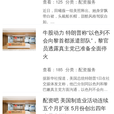
查看：
125
分类：
配资服务
近日，田曦薇一组美照释出。她身穿飘
带白裙，头戴船长帽，甜酷风格驾驭自
如。....
牛股动力 特朗普称“以色列不
会向黎首都派遣部队”，黎官
员透露真主党已准备全面停
火
查看：
185
分类：
配资服务
据新华社报道，美国总统特朗普1日在社
交媒体发文称，他已分别同以色列和黎
巴嫩真主党方面沟通，以色列不会向黎
巴嫩首都贝鲁特派遣部队，真主党也同
配资吧 美国制造业活动连续
意停火。 特朗普说，他....
五个月扩张 5月份创出四年