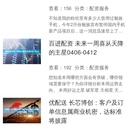
查看：
156
分类：
配资服务
不知道我的粉丝里有多少人曾用过魅族
手机，今年2月份魅族宣布暂停国内手机
新产品项目后，这一消息迅速登上了热
销，虽然现在的魅族在手机行业中存在
百进配资 未来一周喜从天降
感很低，2025年全年....
的主星0406-0412
查看：
192
分类：
配资服务
想知道本周哪些方面会有突破，哪些领
域需要保守？为你详细分析本周运势走
向。 本周好运之星 破军星 天相星 天机
星 天同星 天梁星 命宫有破军星 整体：
优配送 长芯博创：客户及订
本周工作较为....
单信息属商业机密，达标准
将披露