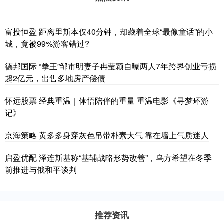
富投恒盈 距离里斯本仅40分钟，却藏着全球“最像童话”的小
城，竟被99%游客错过?
德邦国际 “拳王”邹市明妻子冉莹颖自曝两人7年跨界创业亏损
超2亿元，出售多地房产偿债
怀远股票 经典重温｜体悟陪伴的重量 重温电影《寻梦环游
记》
京海策略 黄多多身穿灰色吊带朴素大气 靠在墙上气质迷人
启盈优配 泽连斯基称“基辅战略形势改善”，乌方希望在冬季
前推进与俄和平谈判
推荐资讯