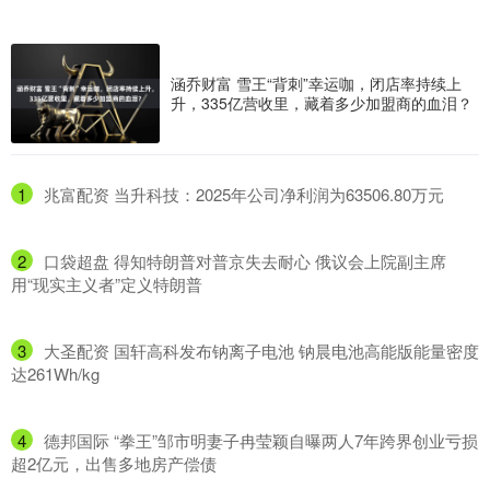
涵乔财富 雪王“背刺”幸运咖，闭店率持续上
升，335亿营收里，藏着多少加盟商的血泪？
1
​兆富配资 当升科技：2025年公司净利润为63506.80万元
2
​口袋超盘 得知特朗普对普京失去耐心 俄议会上院副主席
用“现实主义者”定义特朗普
3
​大圣配资 国轩高科发布钠离子电池 钠晨电池高能版能量密度
达261Wh/kg
4
​德邦国际 “拳王”邹市明妻子冉莹颖自曝两人7年跨界创业亏损
超2亿元，出售多地房产偿债