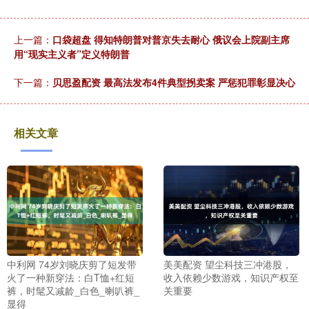
上一篇：
口袋超盘 得知特朗普对普京失去耐心 俄议会上院副主席
用“现实主义者”定义特朗普
下一篇：
贝思盈配资 最高法发布4件典型拐卖案 严惩犯罪彰显决心
相关文章
中利网 74岁刘晓庆剪了短发带
美美配资 望尘科技三冲港股，
火了一种新穿法：白T恤+红短
收入依赖少数游戏，知识产权至
裤，时髦又减龄_白色_喇叭裤_
关重要
显得