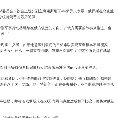
委员会（议会上院）副主席康斯坦丁·科萨乔夫表示，俄罗斯在乌克兰
总统特朗普的最后通牒。
别军事行动将继续在俄方认定的方向、以俄方需要的节奏来推进。也
求。”
现实主义者。如果他意识到最初的目标难以实现甚至根本不可能实
天后会发生什么。一切皆有可能。但我再次重申：冲突的历史是在战场
普对于等待俄罗斯采取行动结束俄乌冲突的耐心正逐渐消退。
动和通话，但始终未能取得实质进展，我想这让他（特朗普）越来越
确表达了这一立场。他（特朗普）正在失去耐心，不再愿意继续等待俄
援助，并称若俄罗斯未在50天内同乌克兰达成和平协议，美将对俄征
，这种制裁始于数年前并一直在加强。