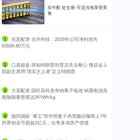
应牛配 处女座-可适当地享受美
食
1
​兆富配资 当升科技：2025年公司净利润为
63506.80万元
2
​口袋超盘 得知特朗普对普京失去耐心 俄议会上
院副主席用“现实主义者”定义特朗普
3
​大圣配资 国轩高科发布钠离子电池 钠晨电池高
能版能量密度达261Wh/kg
4
​德邦国际 “拳王”邹市明妻子冉莹颖自曝两人7年
跨界创业亏损超2亿元，出售多地房产偿债