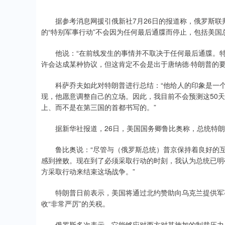
据参考消息网援引俄新社7月26日的报道称，俄罗斯联邦
的“特别军事行动”不会因为任何最后通牒而停止，包括美国
他说：“在前线发生的事情并不取决于任何最后通牒。特
许会达成某种协议，但这肯定不会是出于唐纳德·特朗普的要
科萨乔夫如此对特朗普进行总结：“他给人的印象是一个
现，他愿意调整自己的立场。因此，我目前不会预测这50
上、而不是在第三国的首都书写的。”
据新华社报道，26日，美国国务卿鲁比奥称，总统特朗
鲁比奥说：“尽管与（俄罗斯总统）普京保持着良好的互
感到挫败。现在到了必须采取行动的时刻，我认为总统已明
方采取行动来结束这场战争。”
特朗普日前表示，美国将通过北约赞助向乌克兰提供军事
收“非常严厉”的关税。
俄罗斯多次表示，它能够应对西方对其施加的制裁压力