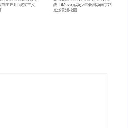
院副主席用“现实主义
战！iMove元动少年会潮动南京路，
普
点燃黄浦校园