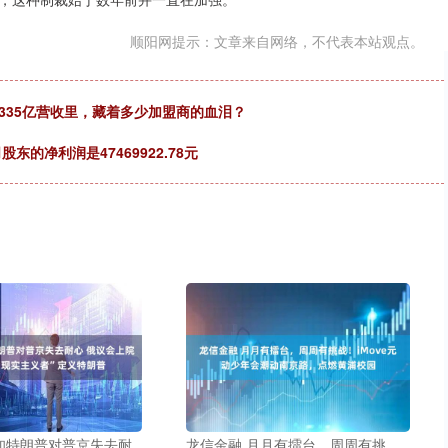
顺阳网提示：文章来自网络，不代表本站观点。
335亿营收里，藏着多少加盟商的血泪？
东的净利润是47469922.78元
知特朗普对普京失去耐
龙信金融 月月有擂台，周周有挑