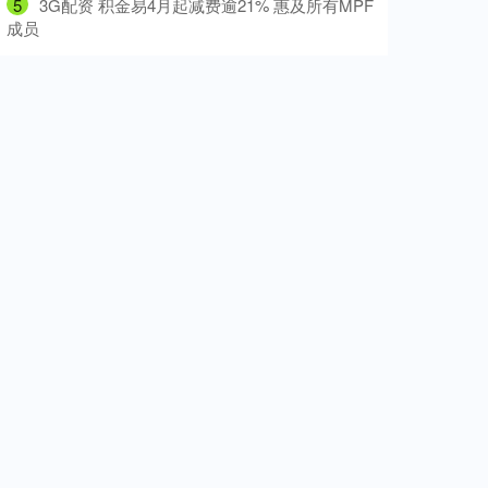
5
​3G配资 积金易4月起减费逾21% 惠及所有MPF
成员