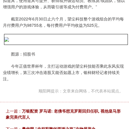
拟道具，使用道具可提升、获得或升级运动员、教练及/或团队，借以
增强用户的游戏体验，从而吸引彼等成为付费用户。”
截至2022年6月30日止六个月，望尘科技整个游戏组合的平均每
月付费用户为98755名，每付费用户平均收益为525元。
图源：招股书
今年正值世界杯年，主打运动游戏的望尘科技能否乘此东风实现
业绩增长，第三次冲击港股又能否如愿上市，银柿财经记者持续关
注。
顺阳网提示：文章来自网络，不代表本站观点。
上一篇：
万银配资 罗马诺: 老佛爷想克罗斯回归任职, 视他皇马形
象完美代言人
下一篇：
量华网 “史前彩陶的西渐之路”文物展举办