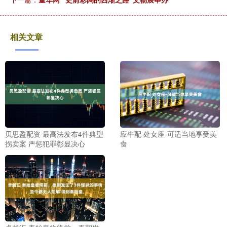
相关文章
贝思盈配资 最高法发布4件典型
应牛配 处女座-可适当地享受美
拐卖案 严惩犯罪彰显决心
食