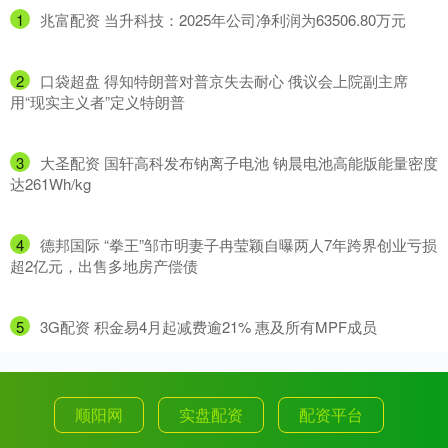
1
​兆富配资 当升科技：2025年公司净利润为63506.80万元
2
​口袋超盘 得知特朗普对普京失去耐心 俄议会上院副主席
用“现实主义者”定义特朗普
3
​大圣配资 国轩高科发布钠离子电池 钠晨电池高能版能量密度
达261Wh/kg
4
​德邦国际 “拳王”邹市明妻子冉莹颖自曝两人7年跨界创业亏损
超2亿元，出售多地房产偿债
5
​3G配资 积金易4月起减费逾21% 惠及所有MPF成员
顺阳网
实盘配资
配资平台