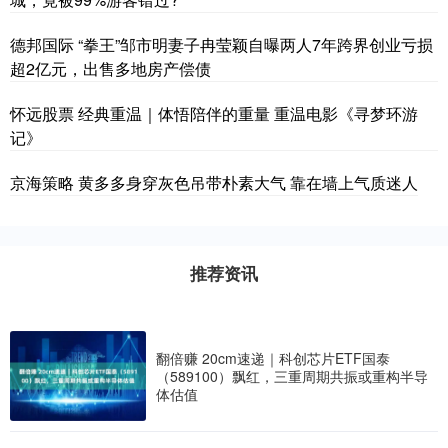
德邦国际 “拳王”邹市明妻子冉莹颖自曝两人7年跨界创业亏损
超2亿元，出售多地房产偿债
怀远股票 经典重温｜体悟陪伴的重量 重温电影《寻梦环游
记》
京海策略 黄多多身穿灰色吊带朴素大气 靠在墙上气质迷人
推荐资讯
翻倍赚 20cm速递｜科创芯片ETF国泰
（589100）飘红，三重周期共振或重构半导
体估值