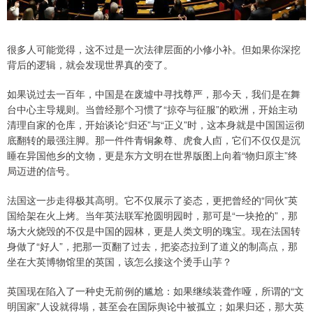
很多人可能觉得，这不过是一次法律层面的小修小补。但如果你深挖
背后的逻辑，就会发现世界真的变了。
如果说过去一百年，中国是在废墟中寻找尊严，那今天，我们是在舞
台中心主导规则。当曾经那个习惯了“掠夺与征服”的欧洲，开始主动
清理自家的仓库，开始谈论“归还”与“正义”时，这本身就是中国国运彻
底翻转的最强注脚。那一件件青铜象尊、虎食人卣，它们不仅仅是沉
睡在异国他乡的文物，更是东方文明在世界版图上向着“物归原主”终
局迈进的信号。
法国这一步走得极其高明。它不仅展示了姿态，更把曾经的“同伙”英
国给架在火上烤。当年英法联军抢圆明园时，那可是“一块抢的”，那
场大火烧毁的不仅是中国的园林，更是人类文明的瑰宝。现在法国转
身做了“好人”，把那一页翻了过去，把姿态拉到了道义的制高点，那
坐在大英博物馆里的英国，该怎么接这个烫手山芋？
英国现在陷入了一种史无前例的尴尬：如果继续装聋作哑，所谓的“文
明国家”人设就得塌，甚至会在国际舆论中被孤立；如果归还，那大英