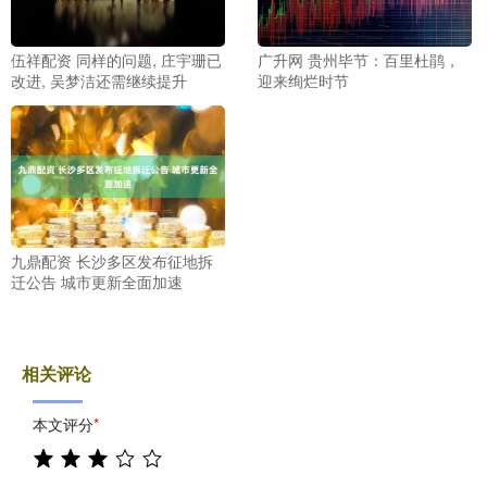
伍祥配资 同样的问题, 庄宇珊已
广升网 贵州毕节：百里杜鹃，
改进, 吴梦洁还需继续提升
迎来绚烂时节
九鼎配资 长沙多区发布征地拆
迁公告 城市更新全面加速
相关评论
本文评分
*