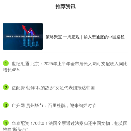
推荐资讯
策略聚宝 一周宏观｜输入型通胀的中国路径
1
​世纪汇通 北京：2025年上半年全市居民人均可支配收入同比
增长48%
2
​益配资 朝鲜“我的故乡”女足代表团抵达韩国
3
​广升网 贵州毕节：百里杜鹃，迎来绚烂时节
4
​华泰配资 170比0！法国全票通过法案归还中国文物，把英国
推向“断头台”