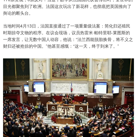
目光都聚焦到了欧洲。法国这次玩出了新花样，也彻底把英国推向了
舆论的断头台。
当地时间4月13日，法国直接通过了一项重量级法案：简化归还殖民
时期掠夺文物的程序。在议会现场，议员热雷米·帕特里耶-莱图斯的
一席发言，让无数中国人动容，他说：“法兰西能脱胎换骨，将不义之
财归还被抢掠的中国。”他甚至感慨：“这一天，终于到来了。”