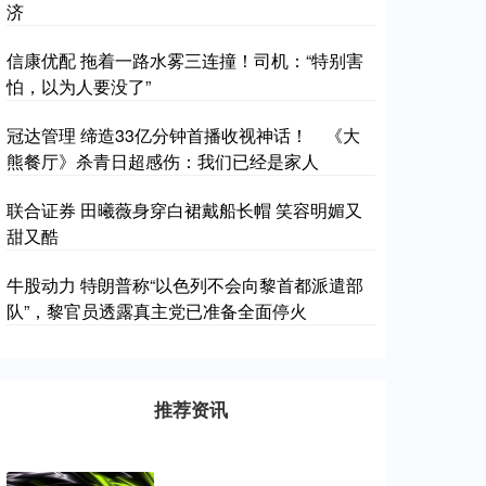
济
信康优配 拖着一路水雾三连撞！司机：“特别害
怕，以为人要没了”
冠达管理 缔造33亿分钟首播收视神话！ 《大
熊餐厅》杀青日超感伤：我们已经是家人
联合证券 田曦薇身穿白裙戴船长帽 笑容明媚又
甜又酷
牛股动力 特朗普称“以色列不会向黎首都派遣部
队”，黎官员透露真主党已准备全面停火
推荐资讯