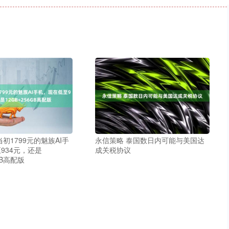
初1799元的魅族AI手
永信策略 泰国数日内可能与美国达
934元，还是
成关税协议
GB高配版