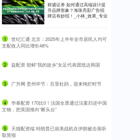
财盛证券 如何通过高端设计提
升品牌形象？海珠亮彩广告招
牌店有妙招！_小林_效果_专业
1
​世纪汇通 北京：2025年上半年全市居民人均可
支配收入同比增长48%
2
​益配资 朝鲜“我的故乡”女足代表团抵达韩国
3
​广升网 贵州毕节：百里杜鹃，迎来绚烂时节
4
​华泰配资 170比0！法国全票通过法案归还中国
文物，把英国推向“断头台”
5
​天猫配资端 特朗普已就美战机在伊朗被击落听
取简报