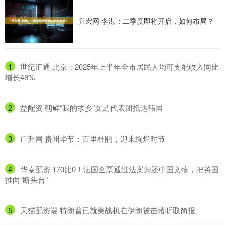
升宏网 李湛：二季度即将开启，如何布局？
1
​世纪汇通 北京：2025年上半年全市居民人均可支配收入同比
增长48%
2
​益配资 朝鲜“我的故乡”女足代表团抵达韩国
3
​广升网 贵州毕节：百里杜鹃，迎来绚烂时节
4
​华泰配资 170比0！法国全票通过法案归还中国文物，把英国
推向“断头台”
5
​天猫配资端 特朗普已就美战机在伊朗被击落听取简报