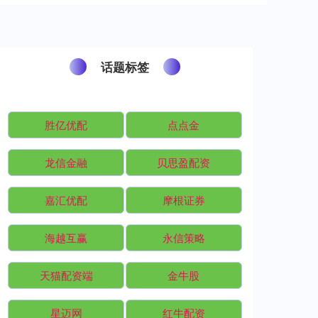
话题标签
胜亿优配
点点金
龙信金融
贝思盈配资
嘉汇优配
摩根证券
海越互赢
永信策略
天猫配资端
金牛股
星迈网
红牛配资