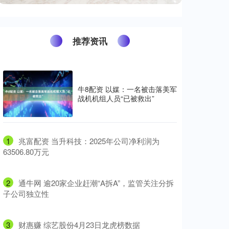
推荐资讯
牛8配资 以媒：一名被击落美军
战机机组人员“已被救出”
1
​兆富配资 当升科技：2025年公司净利润为
63506.80万元
2
​通牛网 逾20家企业赶潮“A拆A”，监管关注分拆
子公司独立性
3
​财惠赚 综艺股份4月23日龙虎榜数据