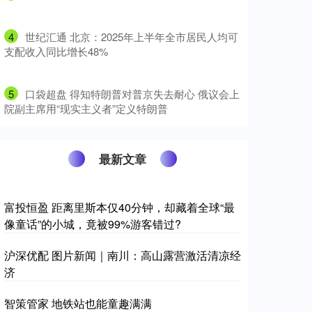
4
​世纪汇通 北京：2025年上半年全市居民人均可
支配收入同比增长48%
5
​口袋超盘 得知特朗普对普京失去耐心 俄议会上
院副主席用“现实主义者”定义特朗普
最新文章
富投恒盈 距离里斯本仅40分钟，却藏着全球“最
像童话”的小城，竟被99%游客错过?
沪深优配 图片新闻｜南川：高山露营激活清凉经
济
智策管家 地铁站也能童趣满满